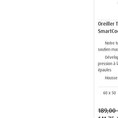
Oreiller
SmartCoo
Notre to
soutien ma
Dévelop
pression à 
épaules
Housse 
60 x 50
189,00