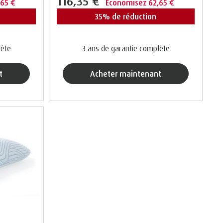
116,35 €
,65 €
Économisez 62,65 €
35% de réduction
lète
3 ans de garantie complète
t
acheter maintenant