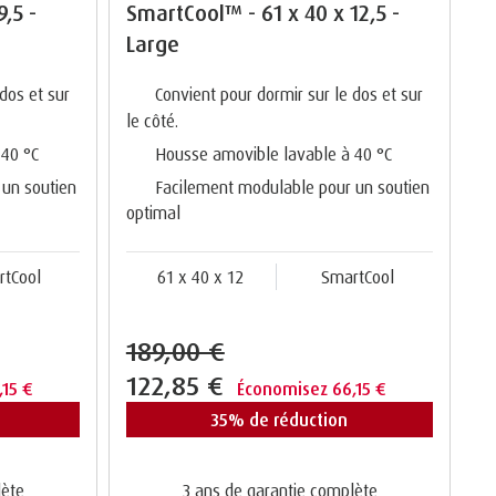
,5 -
SmartCool™ - 61 x 40 x 12,5 -
Large
dos et sur
Convient pour dormir sur le dos et sur
le côté.
 40 °C
Housse amovible lavable à 40 °C
 un soutien
Facilement modulable pour un soutien
optimal
rtCool
61 x 40 x 12
SmartCool
189,00 €
122,85 €
,15 €
Économisez 66,15 €
35% de réduction
lète
3 ans de garantie complète