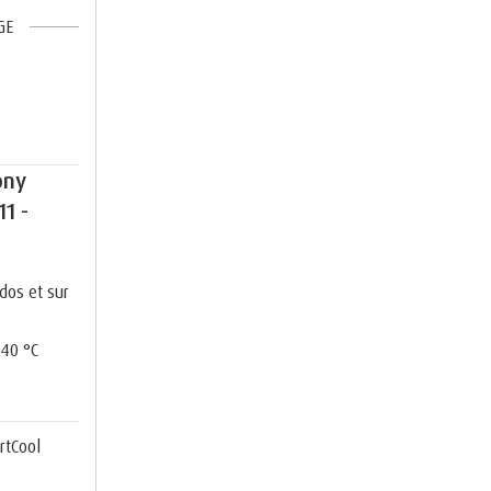
GE
ony
11 -
dos et sur
 40 °C
rtCool