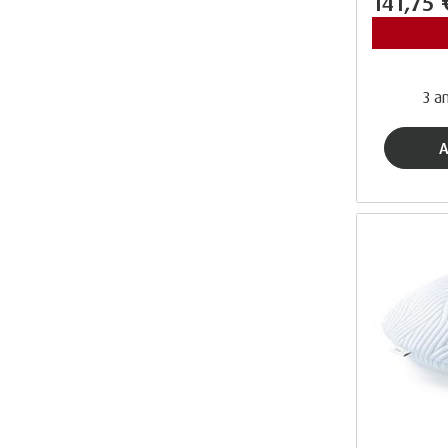
141,75
3 an