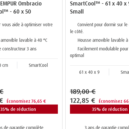
 TEMPUR Ombracio
SmartCool™ - 61 x 40 x 9
l™ - 60 x 50
Small
er vous aide à optimiser votre
Convient pour dormir sur le 
le côté.
amovible lavable à 40 °C
Housse amovible lavable à
e constructeur 3 ans
Facilement modulable pour
optimal
0 cm
SmartCool
61 x 40 x 9
Sma
 €
189,00 €
 €
122,85 €
Économisez 76,65 €
Économisez 66
35% de réduction
35% de réduction
s de garantie complète
3 ans de garantie comp