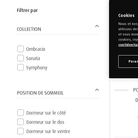
Filtrer par
Cookies
Nous et nos 
COLLECTION
utilisons de
et vous mont
cookies, rej
confidentia
Ombracio
Sonata
Para
Symphony
PO
POSITION DE SOMMEIL
D
Dormeur sur le côté
Dormeur sur le dos
Dormeur sur le ventre