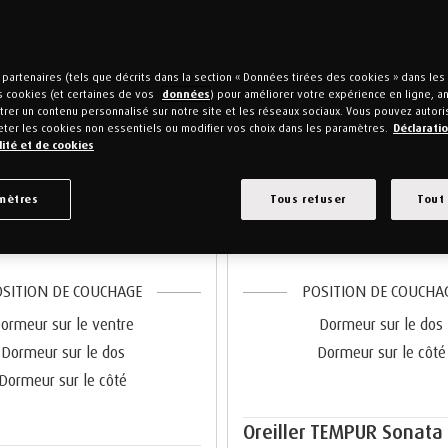
partenaires (tels que décrits dans la section « Données tirées des cookies » dans le
s cookies (et certaines de vos
données
) pour améliorer votre expérience en ligne, ana
rer un contenu personnalisé sur notre site et les réseaux sociaux. Vous pouvez autori
eter les cookies non essentiels ou modifier vos choix dans les paramètres.
Déclarati
lité et de cookies
mètres
Tous refuser
Tout
SITION DE COUCHAGE
POSITION DE COUCHA
ormeur sur le ventre
Dormeur sur le dos
Dormeur sur le dos
Dormeur sur le côté
Dormeur sur le côté
Oreiller TEMPUR Sonata