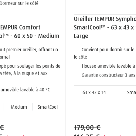
Dormeur sur le côté
Oreiller TEMPUR Symph
 TEMPUR Comfort
SmartCool™ - 63 x 43 x 
l™ - 60 x 50 - Medium
Large
ut premier oreiller, offrant un
Convient pour dormir sur le 
ximal
le côté
pé pour soulager les points de
Housse amovible lavable à
la tête, à la nuque et aux
Garantie constructeur 3 ans
amovible lavable à 40 °C
63 x 43 x 14
Sma
Médium
SmartCool
 €
179,00 €