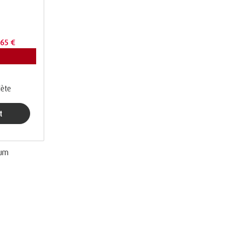
,65 €
lète
t
um