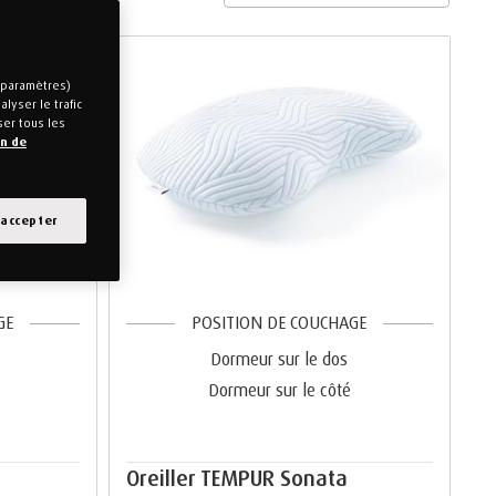
s paramètres)
lyser le trafic
ser tous les
on de
 accepter
GE
POSITION DE COUCHAGE
Dormeur sur le dos
Dormeur sur le côté
Oreiller TEMPUR Sonata