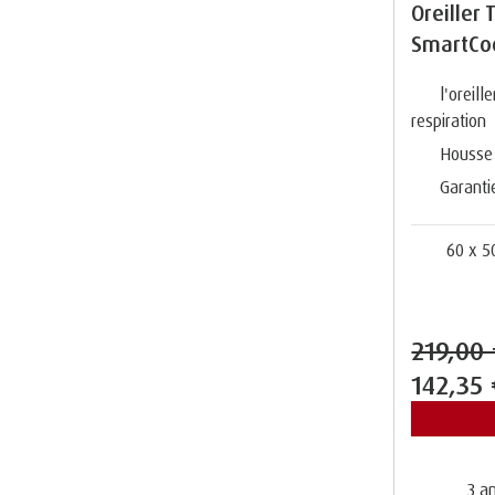
Oreiller
SmartCoo
l'oreill
respiration
Housse 
Garanti
60 x 5
219,00
142,35
3 an