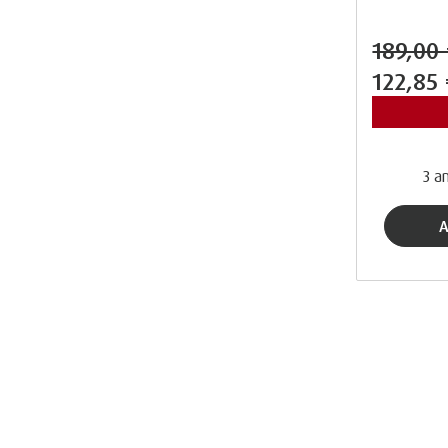
189,00
122,85
3 an