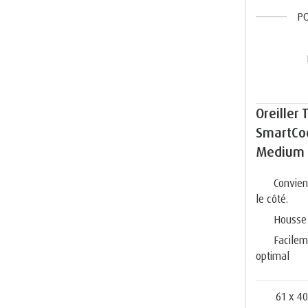
PO
Oreiller
SmartCoo
Medium
Convien
le côté.
Housse 
Facilem
optimal
61 x 40