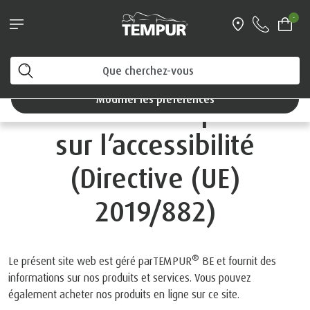
-
Vous consultez le site de Belgique en français. Vous
pouvez modifier vos préférences à tout moment.
Conformité du site web
Modifier les préférences
avec la loi européenne
sur l’accessibilité
(Directive (UE)
2019/882)
®
Le présent site web est géré parTEMPUR
BE et fournit des
informations sur nos produits et services. Vous pouvez
également acheter nos produits en ligne sur ce site.