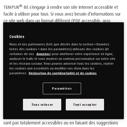
®
TEMPUR
BE s’engage à rendre son site Internet accessible et
facile à utiliser pour tous. Si vous avez besoin d’informations sur
ce site web dans un format différent (PDF accessible, gros
caractères, lecture facile, enregistrement audio ou fichier
pouvant être imprimé en braille), veuillez nous envoyer un e-mail
Cookies
à l’adresse
klantenservice@tempur.nl
pour nous faire part de
Nous et nos partenaires (tels que décrits dans la section « Données
votre demande. Vous pouvez également nous appeler au
+31
tirées des cookies » dans les paramètres) utilisons des cookies (et
certaines de vos
données
) pour améliorer votre expérience en ligne,
(0)318 699 200
.
analyser le trafic et vous montrer un contenu personnalisé sur notre site
et les réseaux sociaux. Vous pouvez autoriser tous les cookies, rejeter
Si vous éprouvez des difficultés à consulter ce site web ou à y
les cookies non essentiels ou modifier vos choix dans les
paramètres.
Déclaration de confidentialité et de cookies
naviguer, ou si vous remarquez un élément qui, selon vous, n’est
pas totalement accessible aux personnes handicapées, nous
aimerions le savoir.
Paramètres
Veuillez nous envoyer un e-mail à l’adresse
Tous refuser
Tout accepter
klantenservice@tempur.nl
en indiquant « Accessibilité » dans
la ligne d’objet, en décrivant les fonctions qui, selon vous, ne
sont pas totalement accessibles ou en faisant des suggestions