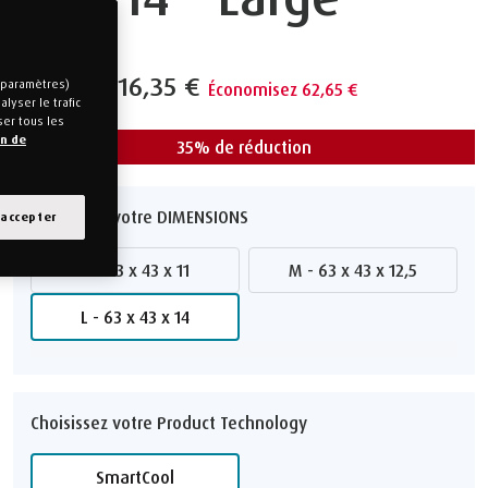
179,00 €
116,35 €
s paramètres)
Économisez 62,65 €
lyser le trafic
ser tous les
on de
35% de réduction
Choisissez votre DIMENSIONS
 accepter
S - 63 x 43 x 11
M - 63 x 43 x 12,5
L - 63 x 43 x 14
Choisissez votre Product Technology
∗
Toutes les tailles sont approximatives et peuvent varier légèrement
SmartCool