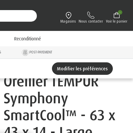
-
Magasins
Nous contacter
Voir le panier
Reconditionné
S
POST-PAYEMENT
Modifier les préférences
Oreiller TEMPUR
Symphony
SmartCool™ - 63 x
43 x 14 - Large