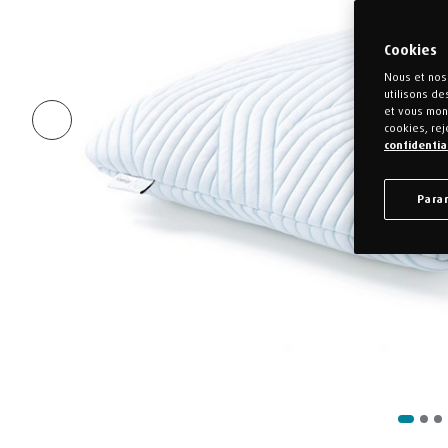
Cookies
Nous et nos 
utilisons de
et vous mont
cookies, rej
confidentia
Para