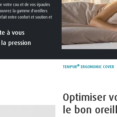
de votre cou et de vos épaules
couvrez la gamme d'oreillers
fait entre confort et soutien et
te à vous
 la pression
®
TEMPUR
ERGONOMIC COVER
Optimiser v
le bon oreil