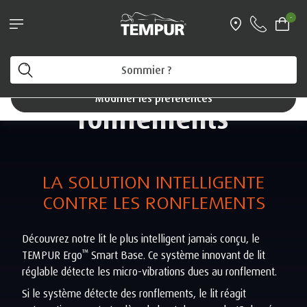
-
Une technologie pour
Vous consultez le site de Belgique en français. Vous
pouvez modifier vos préférences à tout moment.
déjouer les
Modifier les préférences
ronflements
LA SOLUTION INTELLIGENTE
CONTRE LES RONFLEMENTS
Découvrez notre lit le plus intelligent jamais conçu, le
™
TEMPUR Ergo
Smart Base. Ce système innovant de lit
réglable détecte les micro-vibrations dues au ronflement.
Si le système détecte des ronflements, le lit réagit