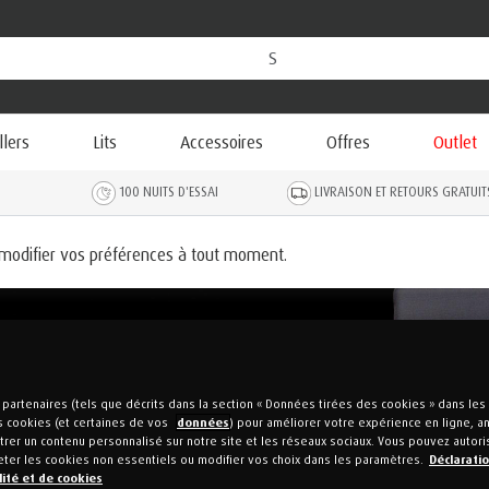
llers
Lits
Accessoires
Offres
Outlet
100 NUITS D'ESSAI
LIVRAISON ET RETOURS GRATUIT
 modifier vos préférences à tout moment.
partenaires (tels que décrits dans la section « Données tirées des cookies » dans le
s cookies (et certaines de vos
données
) pour améliorer votre expérience en ligne, ana
rer un contenu personnalisé sur notre site et les réseaux sociaux. Vous pouvez autori
eter les cookies non essentiels ou modifier vos choix dans les paramètres.
Déclarati
lité et de cookies