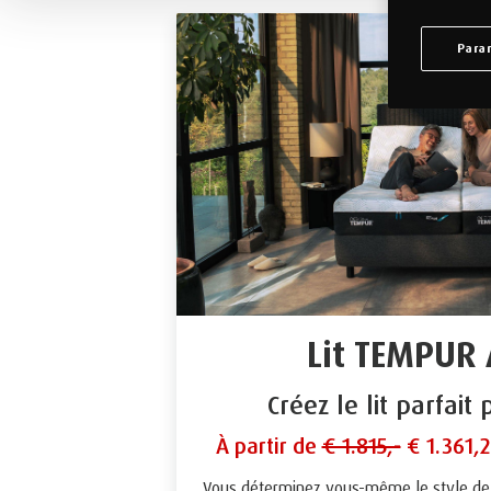
Para
Lit TEMPUR 
Créez le lit parfait
À partir de
€ 1.815,-
€ 1.361,2
Vous déterminez vous-même le style de 