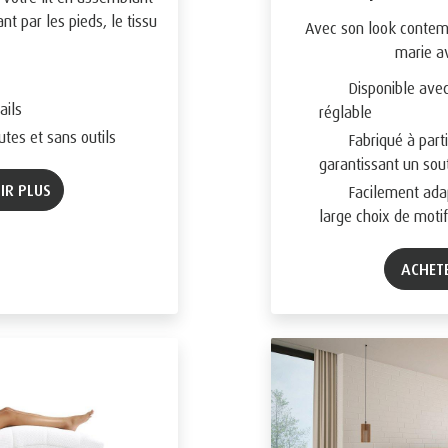
nt par les pieds, le tissu
Avec son look contem
marie av
Disponible avec
ails
réglable
tes et sans outils
Fabriqué à parti
garantissant un sou
OIR PLUS
Facilement adap
large choix de motif
ACHET