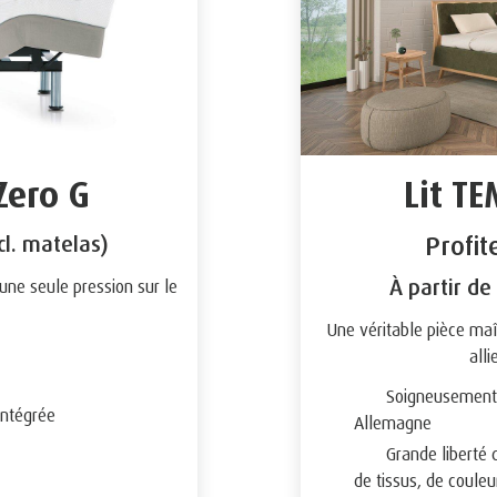
ero G
Lit T
Profit
cl. matelas)
À partir de
ne seule pression sur le
Une véritable pièce ma
alli
Soigneusement c
intégrée
Allemagne
Grande liberté d
de tissus, de coule