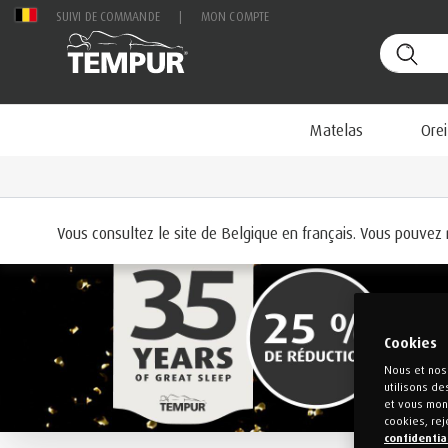
SUIVI DE COMMANDE
|
MON COMPTE
Matelas
Orei
Accueil
Lits
Vous consultez le site de Belgique en français. Vous pouvez
Cookies
Nous et nos 
utilisons de
et vous mont
cookies, rej
confidentia