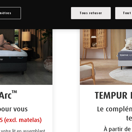
mètres
Tous refuser
Tout
™
Arc
TEMPUR 
 pour vous
Le complém
t
5 (excl. matelas)
À partir de
votre lit en assemblant