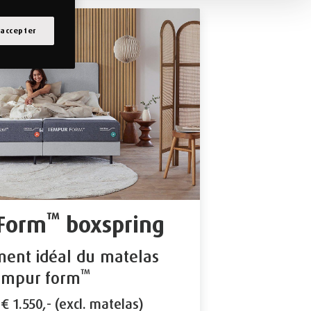
 accepter
™
Form
boxspring
ent idéal du matelas
™
empur form
 € 1.550,- (excl. matelas)