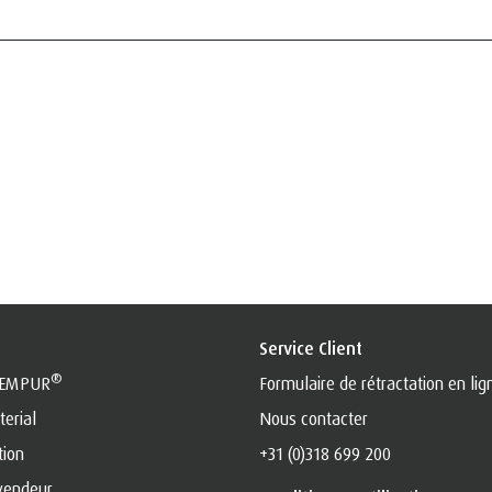
Service Client
®
TEMPUR
Formulaire de rétractation en lig
erial
Nous contacter
tion
+31 (0)318 699 200
vendeur