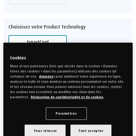
Choisissez votre Product Technology
SmartCool
Cookies
3 ans de garantie complète
Nous et nos partenaires (tels que décrits dans la section « Données
tirées des cookies » dans les paramètres) utilisons des cookies (et
179,00 €
116,35 €
Économisez 62,65 €
certaines de vos
données
) pour améliorer votre expérience en ligne,
analyser le trafic et vous montrer un contenu personnalisé sur notre site
et les réseaux sociaux. Vous pouvez autoriser tous les cookies, rejeter
QTY
les cookies non essentiels ou modifier vos choix dans les
paramètres.
Déclaration de confidentialité et de cookies
Ajouter au panier
Paramètres
Nous acceptons les paiements Bancontact
Tous refuser
Tout accepter