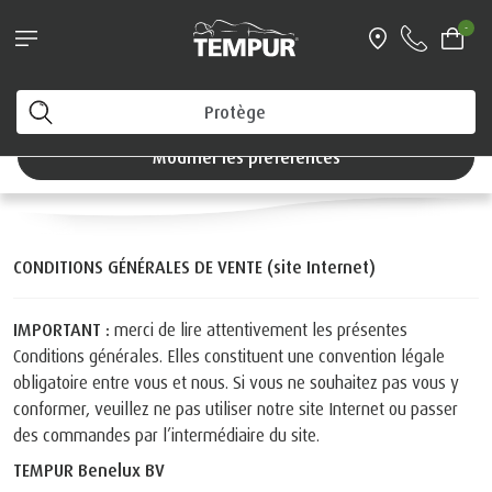
-
CONDITIONS GÉNÉRALES
Vous consultez le site de Belgique en français. Vous
pouvez modifier vos préférences à tout moment.
DE VENTE (site Internet)
Modifier les préférences
CONDITIONS GÉNÉRALES DE VENTE (site Internet)
IMPORTANT :
merci de lire attentivement les présentes
Conditions générales. Elles constituent une convention légale
obligatoire entre vous et nous. Si vous ne souhaitez pas vous y
conformer, veuillez ne pas utiliser notre site Internet ou passer
des commandes par l’intermédiaire du site.
TEMPUR Benelux BV