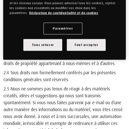
2.3 Tous les droits d’auteur, de marque et autres droits de
et les réseaux sociaux. Vous pouvez autoriser tous les cookies, rejeter
propriété intellectuelle concernant le contenu appartiennent à
les cookies non essentiels ou modifier vos choix dans les
paramètres.
Déclaration de confidentialité et de cookies
nous ou à nos cédants de licences. Vous reconnaissez ces droits
(de propriété intellectuelle) et vous vous interdisez toute
violation. Vous acceptez et confirmez que vous n’obtiendrez
Paramètres
aucun droit (de propriété intellectuelle) sur le contenu et que
toute modification ou utilisation du contenu, dans quel but que ce
Tous refuser
Tout accepter
soit, non formellement autorisée par les présentes Conditions
générales, peut porter atteinte aux droits d’auteur et aux autres
droits de propriété appartenant à nous-mêmes et à d’autres.
2.4 Tous droits non formellement conférés par les présentes
Conditions générales sont réservés.
2.5 Nous ne sommes pas tenus de réagir à des matériels
créatifs, idées et suggestions qui nous sont transmis
spontanément. Si vous nous faites parvenir par e-mail ou d’une
autre manière des informations ou du matériel, vous êtes censé
nous avoir donné, à nous et à nos succursales, une autorisation
mondiale, irrévocable et exempte de redevance à utiliser ces