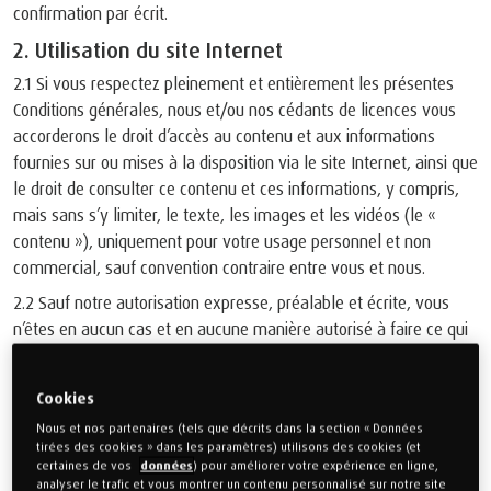
confirmation par écrit.
2. Utilisation du site Internet
2.1 Si vous respectez pleinement et entièrement les présentes
Conditions générales, nous et/ou nos cédants de licences vous
accorderons le droit d’accès au contenu et aux informations
fournies sur ou mises à la disposition via le site Internet, ainsi que
le droit de consulter ce contenu et ces informations, y compris,
mais sans s’y limiter, le texte, les images et les vidéos (le «
contenu »), uniquement pour votre usage personnel et non
commercial, sauf convention contraire entre vous et nous.
2.2 Sauf notre autorisation expresse, préalable et écrite, vous
n’êtes en aucun cas et en aucune manière autorisé à faire ce qui
suit : imprimer, télécharger, copier, reproduire, donner une
(sous)licence, republier, distribuer, transférer, montrer au public,
Cookies
divulguer, mettre à disposition, modifier, traiter, influencer, imiter
Nous et nos partenaires (tels que décrits dans la section « Données
et falsifier le contenu ou faire autre chose avec le contenu non
tirées des cookies » dans les paramètres) utilisons des cookies (et
formellement autorisée par les présentes Conditions générales.
certaines de vos
données
) pour améliorer votre expérience en ligne,
analyser le trafic et vous montrer un contenu personnalisé sur notre site