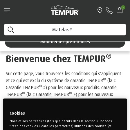
-
Garantie
Vous consultez le site de Belgique en français. Vous
pouvez modifier vos préférences à tout moment.
Modifier les préférences
®
Bienvenue chez TEMPUR
Sur cette page, vous trouverez les conditions qui s'appliquent
®
et ce qui est exclu du système de garantie TEMPUR
(la «
®
Garantie TEMPUR
») pour les nouveaux produits. garantie
®
®
TEMPUR
(la « Garantie TEMPUR
») pour les nouveaux
®
produits TEMPUR
vendus aux consommateurs dans le
monde entier (à l'exclusion des États-Unis et du Canada).
Cookies
Nous et nos partenaires (tels que décrits dans la section « Données
tirées des cookies » dans les paramètres) utilisons des cookies (et
®