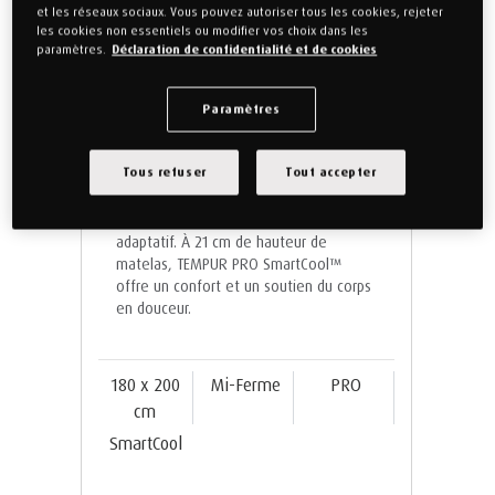
et les réseaux sociaux. Vous pouvez autoriser tous les cookies, rejeter
les cookies non essentiels ou modifier vos choix dans les
paramètres.
Déclaration de confidentialité et de cookies
Paramètres
Matelas TEMPUR PRO®
SmartCool™ - 180 x 200 -
hauteur 21 cm – Mi-Ferme
Tous refuser
Tout accepter
Notre matelas rafraîchissant le plus
adaptatif. À 21 cm de hauteur de
matelas, TEMPUR PRO SmartCool™️
offre un confort et un soutien du corps
en douceur.
180 x 200
Mi-Ferme
PRO
cm
SmartCool