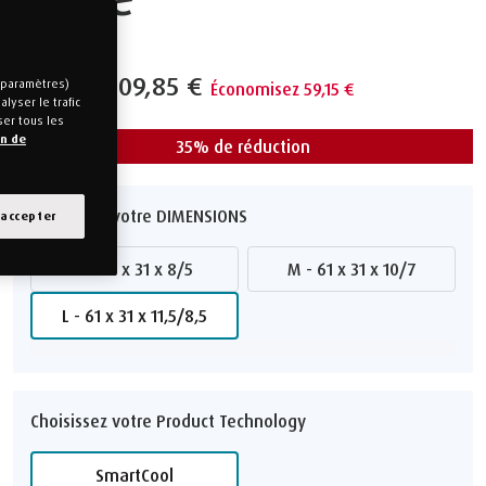
169,00 €
109,85 €
s paramètres)
Économisez 59,15 €
lyser le trafic
ser tous les
on de
35% de réduction
Choisissez votre DIMENSIONS
 accepter
S - 61 x 31 x 8/5
M - 61 x 31 x 10/7
L - 61 x 31 x 11,5/8,5
Choisissez votre Product Technology
∗
Toutes les tailles sont approximatives et peuvent varier légèrement
SmartCool