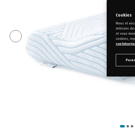
Cookies
Nous et nos 
utilisons de
et vous mont
cookies, rej
confidentia
Para