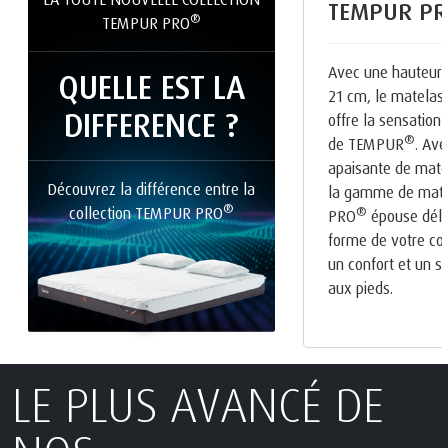
TEMPUR PR
®
TEMPUR PRO
Avec une hauteur 
QUELLE EST LA
21 cm, le matela
DIFFERENCE ?
offre la sensation 
®
de TEMPUR
. Av
apaisante de mat
Découvrez la différence entre la
la gamme de mat
®
collection TEMPUR PRO
®
PRO
épouse déli
forme de votre cor
un confort et un so
aux pieds.
LE PLUS AVANCÉ DE