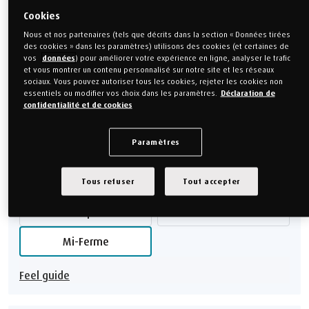
160 x 210 cm
160 x 220 cm
Cookies
180 x 200 cm
180 x 210 cm
Nous et nos partenaires (tels que décrits dans la section « Données tirées
des cookies » dans les paramètres) utilisons des cookies (et certaines de
vos
données
) pour améliorer votre expérience en ligne, analyser le trafic
180 x 220 cm
200 x 200 cm
et vous montrer un contenu personnalisé sur notre site et les réseaux
sociaux. Vous pouvez autoriser tous les cookies, rejeter les cookies non
200 x 220 cm
200 x 210 cm
essentiels ou modifier vos choix dans les paramètres.
Déclaration de
confidentialité et de cookies
Guide des dimensions
Montrer moins SIZES
Paramètres
Choisissez votre Feel
Tous refuser
Tout accepter
Souple
Ferme
Mi-Ferme
Feel guide