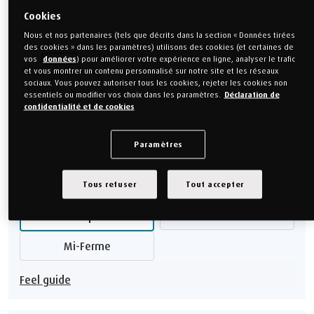
160 x 210 cm
160 x 220 cm
Cookies
Nous et nos partenaires (tels que décrits dans la section « Données tirées
180 x 200 cm
180 x 210 cm
des cookies » dans les paramètres) utilisons des cookies (et certaines de
vos
données
) pour améliorer votre expérience en ligne, analyser le trafic
180 x 220 cm
200 x 200 cm
et vous montrer un contenu personnalisé sur notre site et les réseaux
sociaux. Vous pouvez autoriser tous les cookies, rejeter les cookies non
essentiels ou modifier vos choix dans les paramètres.
Déclaration de
200 x 210 cm
200 x 220 cm
confidentialité et de cookies
Guide des dimensions
Montrer moins SIZES
Paramètres
Choisissez votre Feel
Tous refuser
Tout accepter
Ferme
Souple
Mi-Ferme
Feel guide