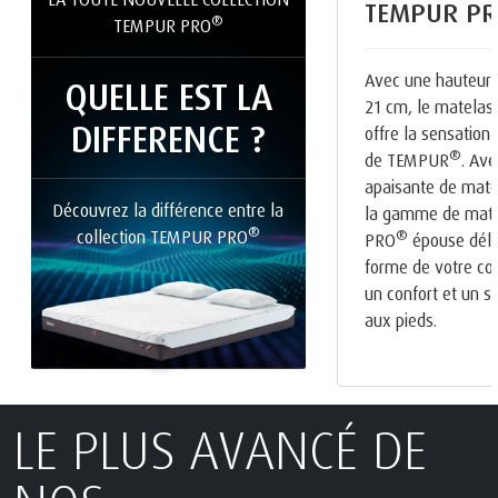
TEMPUR PR
®
TEMPUR PRO
Avec une hauteur 
QUELLE EST LA
21 cm, le matela
DIFFERENCE ?
offre la sensation 
®
de TEMPUR
. Av
apaisante de mat
Découvrez la différence entre la
la gamme de mat
®
collection TEMPUR PRO
®
PRO
épouse déli
forme de votre cor
un confort et un so
aux pieds.
LE PLUS AVANCÉ DE