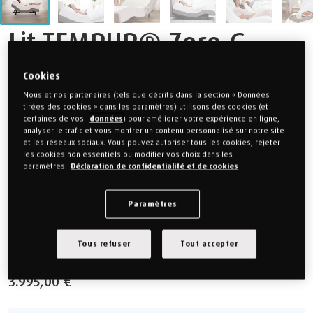
Lit TEMPUR® Zero G
ajustable
Cookies
Nous et nos partenaires (tels que décrits dans la section « Données
électriquement (sans
tirées des cookies » dans les paramètres) utilisons des cookies (et
certaines de vos
données
) pour améliorer votre expérience en ligne,
matelas)
analyser le trafic et vous montrer un contenu personnalisé sur notre site
et les réseaux sociaux. Vous pouvez autoriser tous les cookies, rejeter
les cookies non essentiels ou modifier vos choix dans les
paramètres.
Déclaration de confidentialité et de cookies
ATTENTION : le lit est livré avec 2 sommiers séparés
Paramètres
et une tête de lit.
Les matelas ne sont pas inclus avec le lit.
Tous refuser
Tout accepter
3.995,00 €