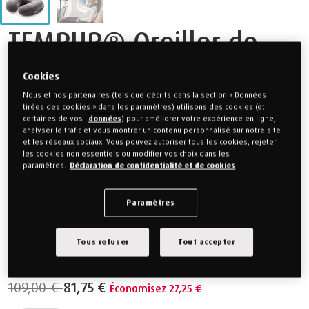
TEMPUR® Oreiller de
voyage transit
Cookies
Nous et nos partenaires (tels que décrits dans la section « Données
tirées des cookies » dans les paramètres) utilisons des cookies (et
109,00 €
81,75 €
Économisez 27,25 €
certaines de vos
données
) pour améliorer votre expérience en ligne,
analyser le trafic et vous montrer un contenu personnalisé sur notre site
et les réseaux sociaux. Vous pouvez autoriser tous les cookies, rejeter
25% de réduction
les cookies non essentiels ou modifier vos choix dans les
paramètres.
Déclaration de confidentialité et de cookies
Choisissez votre DIMENSIONS
Paramètres
30 x 28 x 8 cm
Tous refuser
Tout accepter
109,00 €
81,75 €
Économisez 27,25 €