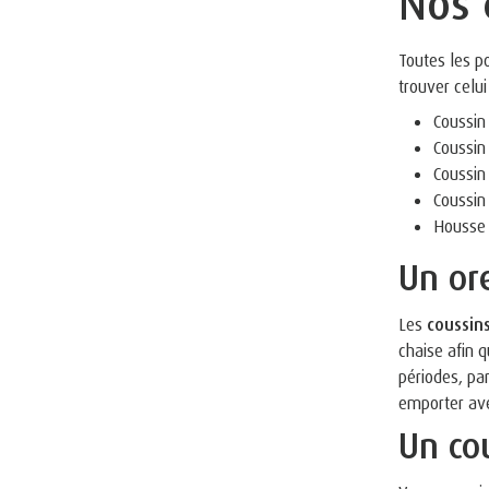
Nos 
Toutes les p
trouver celui
Coussin
Coussin
Coussin
Coussin
Housse 
Un ore
Les
coussin
chaise afin 
périodes, pa
emporter av
Un co