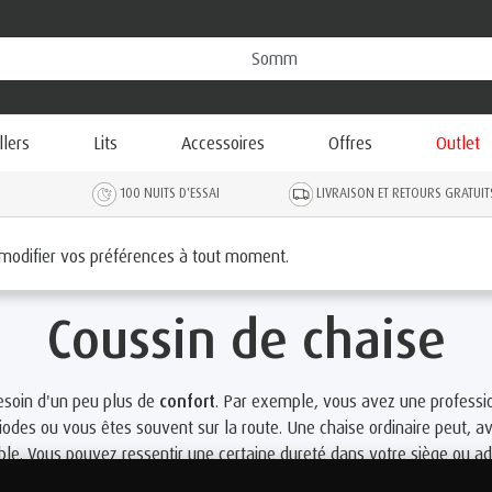
llers
Lits
Accessoires
Offres
Outlet
100 NUITS D'ESSAI
LIVRAISON ET RETOURS GRATUIT
 de chaise
 modifier vos préférences à tout moment.
Coussin de chaise
esoin d'un peu plus de
confort
. Par exemple, vous avez une professi
odes ou vous êtes souvent sur la route. Une chaise ordinaire peut, a
able. Vous pouvez ressentir une certaine dureté dans votre siège ou a
 avec toutes les conséquences désagréables que cela implique. Heu