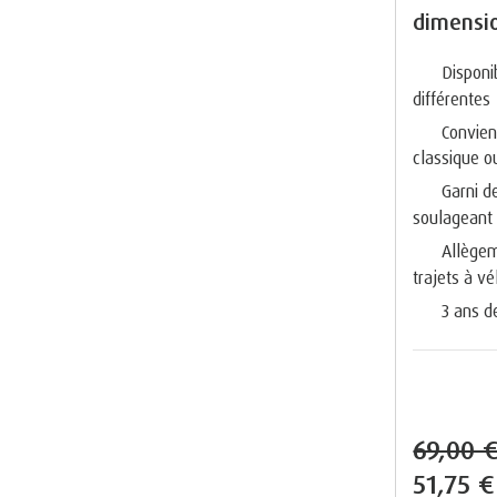
dimensi
Disponi
différentes
Convien
classique o
Garni 
soulageant 
Allègem
trajets à vé
3 ans d
69,00 
51,75 