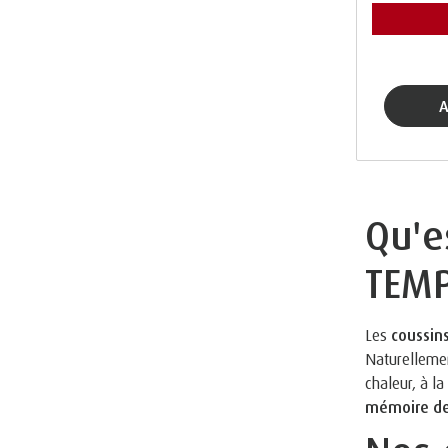
Qu'e
TEM
Les
coussin
Naturellemen
chaleur, à l
mémoire d