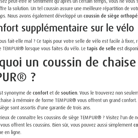
sez peut-être le sentiment qu'après un certain temps, vous ne vous se
e la solution. Un tel coussin assure une meilleure répartition de vot
mps. Nous avons également développé un
coussin de siège orthop
nfort supplémentaire sur le vélo
ous fait-elle mal ? Ce tapis pour votre selle de vélo est facile à fixer,
de TEMPUR® lorsque vous faites du vélo. Le
tapis de selle
est disponi
quoi un coussin de chais
PUR® ?
t synonyme de
confort
et de
soutien
. Vous le trouverez non seule
chaise à mémoire de forme TEMPUR® vous offrent un grand confort. Et 
iège sont assortis d'une garantie de trois ans.
rieux de connaître les coussins de siège TEMPUR® ? Visitez l'un de 
 vous offrent les coussins. Bien sûr, vous pouvez aussi simplement
c
e en ligne.