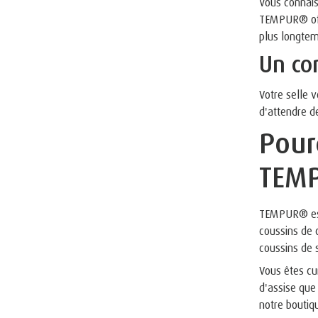
Vous connais
TEMPUR® offr
plus longte
Un co
Votre selle v
d'attendre 
Pour
TEM
TEMPUR® es
coussins de 
coussins de s
Vous êtes cu
d'assise que
notre boutiqu