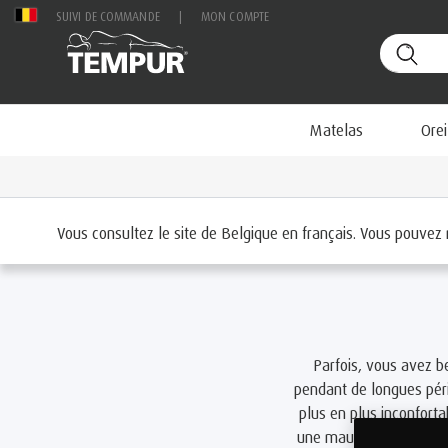
SUIVI DE COMMANDE
|
MON COMPTE
Matelas
Orei
Accueil
Accessoires
Confort et soutien
Coussin
Vous consultez le site de Belgique en français. Vous pouvez
Parfois, vous avez b
pendant de longues péri
plus en plus inconfort
une mauvaise posture,