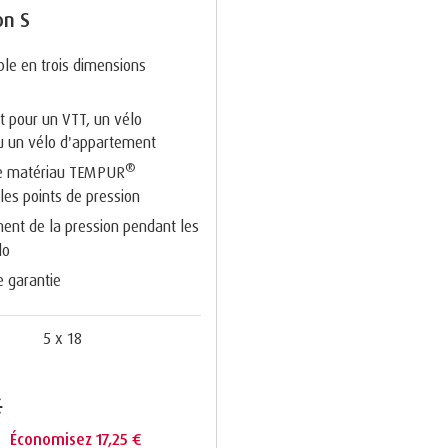
on S
ble en trois dimensions
t pour un VTT, un vélo
u un vélo d'appartement
®
de matériau TEMPUR
les points de pression
ent de la pression pendant les
lo
e garantie
5 x 18
€
€
Économisez 17,25 €