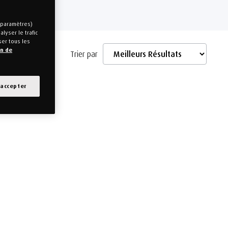
EMPUR®.
s paramètres)
lyser le trafic
ser tous les
on de
Trier par
 accepter