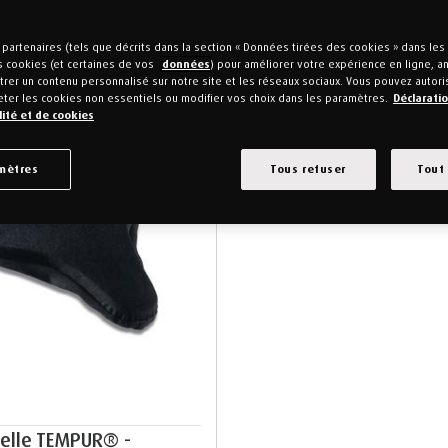
es problèmes grâce aux
coussins de chaise à mémoire de forme
T
partenaires (tels que décrits dans la section « Données tirées des cookies » dans le
s cookies (et certaines de vos
données
) pour améliorer votre expérience en ligne, ana
rer un contenu personnalisé sur notre site et les réseaux sociaux. Vous pouvez autori
eter les cookies non essentiels ou modifier vos choix dans les paramètres.
Déclarati
lité et de cookies
mètres
Tous refuser
Tout
elle TEMPUR® -