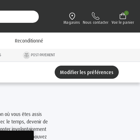
-
Magasins
Nous contacter
Voir le panier
Reconditionné
S
POST-PAYEMENT
Modifier les préférences
on où vous êtes assis
vec le temps, devenir de
dopter involontairement
reusement, vous pouvez