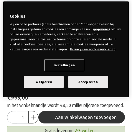
90 x 200 cm
Cookies
Wij en onze partners (zoals beschreven onder “Cookiegegevens” bij
Kies uw Gevoel
instellingen) gebruiken cookies (en sommige van uw
gegevens
) om uw
online ervaring te verbeteren, verkeer te analyseren en u
gepersonaliseerde content te tonen op onze site en sociale media. U
Medium
kunt alle cookies toestaan, niet-essentiële cookies weigeren of uw
keuzes aanpassen onder instellingen.
Privacy- en cookieverklaring
Kies uw Matrashoogte
Instellingen
Form Original - 22 cm
Weigeren
Accepteren
€999,00
In het winkelmandje wordt
€8,50
milieubijdrage toegevoegd.
Aan winkelwagen toevoegen
Gratis levering:
2-3 weken