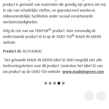
2
®
TEMPUR
producten zijn gecertificeerd door de Space
Foundation, een Amerikaanse non-profitorganisatie, als “Certified
Space Technology”, omdat zij materiaal bevatten dat van origine
was bedoeld voor de ruimtevaart.
Wat andere klanten zeggen
Altijd als eerste op de hoogte