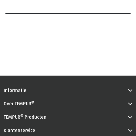
Informatie
®
Over TEMPUR
®
TEMPUR
Producten
Klantenservice
Privacybeleid
™
Het Certified Space Technology
handelsmerk wordt onder
licentie gebruikt. Alle rechten voorbehouden.