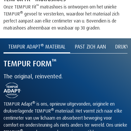
™
Onze TEMPUR Fit
matrashoes is ontworpen om het unieke
®
TEMPUR
gevoel te versterken, waardoor het materiaal zich
perfect aanpast aan elke centimeter van u. Bovendien is de
matrashoes afneembaar en wasbaar op 30 graden.
®
TEMPUR ADAPT
MATERIAL
PAST ZICH AAN
DRUKVE
™
TEMPUR
FORM
The original, reinvented.
®
TEMPUR Adapt
is ons, opnieuw uitgevonden, originele en
®
drukverlagende TEMPUR
materiaal. Het vormt zich naar elke
centimeter van uw lichaam en absorbeert beweging voor
comfort en ondersteuning als niets anders ter wereld. Ons unieke
®