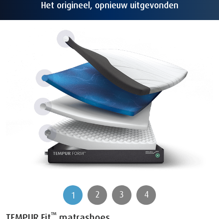
Het origineel, opnieuw uitgevonden
2
3
4
1
™
TEMPUR Fit
matrashoes