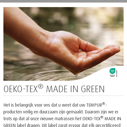
ONTWIKKELD VOOR DE
RUIMTEVAART,
GEPERFECTIONEERD OM TE
SLAPEN
1
Het enige matrasmerk dat erkend is door NASA
en
2
gecertificeerd is door de Space Foundation
De basis van elk
®
kussen en matras dat we creëren is ons authentieke TEMPUR
materiaal, dat is ontstaan uit NASA-technologie.
1
Het bedrijf en haar producten zijn erkend door NASA. Tijdens
een gezamenlijke persconferentie op 6 mei 1998, erkende NASA
®
TEMPUR
haar uitmuntende prestaties in het aanpassen van de
originele NASA-technologie voor dagelijks gebruik en het
verbeteren van de kwaliteit van leven voor de mensheid.