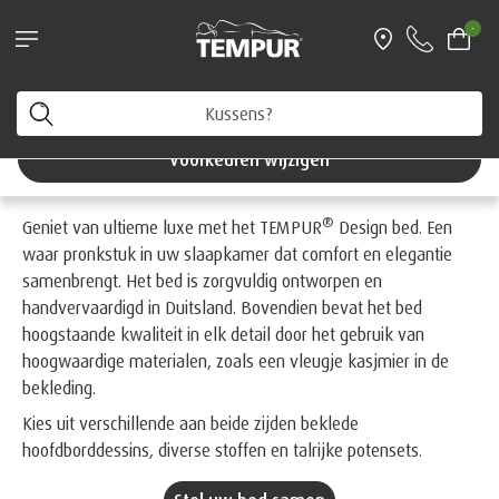
-
U bekijkt de site van België in Nederlands. U kunt uw
voorkeuren op elk moment wijzigen.
®
TEMPUR
Design bed
Voorkeuren wijzigen
®
Geniet van ultieme luxe met het TEMPUR
Design bed. Een
waar pronkstuk in uw slaapkamer dat comfort en elegantie
samenbrengt. Het bed is zorgvuldig ontworpen en
handvervaardigd in Duitsland. Bovendien bevat het bed
hoogstaande kwaliteit in elk detail door het gebruik van
hoogwaardige materialen, zoals een vleugje kasjmier in de
bekleding.
Kies uit verschillende aan beide zijden beklede
hoofdborddessins, diverse stoffen en talrijke potensets.