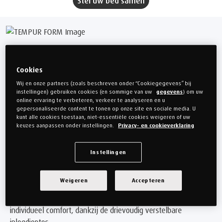
Stel uw bed samen
Creëer uw eigen stijl en
ontwerp uw droombed
Cookies
Wij en onze partners (zoals beschreven onder “Cookiegegevens” bij
instellingen) gebruiken cookies (en sommige van uw
gegevens
) om uw
Van welk materiaal en welke kleur moet uw bed zijn? Het
online ervaring te verbeteren, verkeer te analyseren en u
gepersonaliseerde content te tonen op onze site en sociale media. U
®
TEMPUR
Design bed biedt een grote ontwerpvrijheid met een
kunt alle cookies toestaan, niet-essentiële cookies weigeren of uw
verscheidenheid aan stoffen, kleuren en voetdessins. Zo kunt
keuzes aanpassen onder instellingen.
Privacy- en cookieverklaring
u het bed geheel naar uw persoonlijke leefruimte aanpassen.
Elk hoofdbord wordt individueel met de hand gemaakt volgens
Instellingen
uw keuze. Het is daarom uniek en de hoge kwaliteit ervan
wordt gedocumenteerd met een genummerd plaatje aan de
Weigeren
Accepteren
zijkant van het bedkader. Daarnaast kan de hoogte van de
bedbodem aangepast worden aan uw matrashoogte voor
individueel comfort, dankzij de drievoudig verstelbare