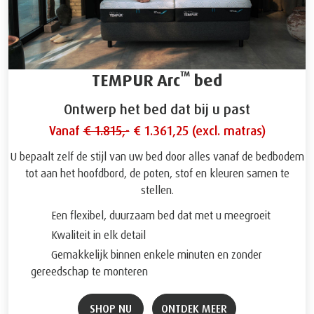
™
TEMPUR Arc
bed
Ontwerp het bed dat bij u past
Vanaf
€ 1.815,-
€ 1.361,25 (excl. matras)
U bepaalt zelf de stijl van uw bed door alles vanaf de bedbodem
tot aan het hoofdbord, de poten, stof en kleuren samen te
stellen.
Een flexibel, duurzaam bed dat met u meegroeit
Kwaliteit in elk detail
Gemakkelijk binnen enkele minuten en zonder
gereedschap te monteren
SHOP NU
ONTDEK MEER