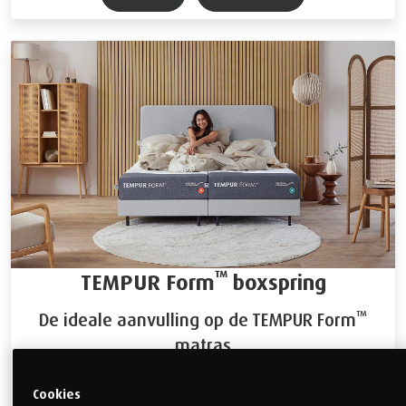
™
TEMPUR Form
boxspring
™
De ideale aanvulling op de TEMPUR Form
matras
Vanaf € 1.550,- (excl. matras)
Cookies
™