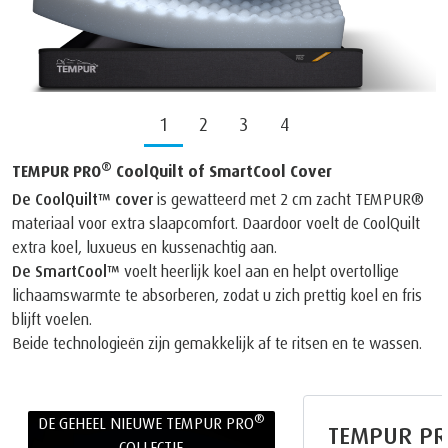
1
2
3
4
®
TEMPUR PRO
CoolQuilt of SmartCool Cover
De CoolQuilt™ cover
is gewatteerd met 2 cm zacht TEMPUR®
materiaal voor extra slaapcomfort. Daardoor voelt de CoolQuilt
extra koel, luxueus en kussenachtig aan.
De SmartCool™
voelt heerlijk koel aan en helpt overtollige
lichaamswarmte te absorberen, zodat u zich prettig koel en fris
blijft voelen.
Beide technologieën zijn gemakkelijk af te ritsen en te wassen.
®
DE GEHEEL NIEUWE TEMPUR PRO
TEMPUR PR
COLLECTIE