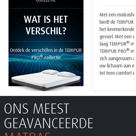
Met een matrasho
WAT IS HET
biedt de TEMPUR
VERSCHIL?
het kenmerkende
gevoel. Met een v
®
laag TEMPUR
mat
Ontdek de verschillen in de TEMPUR
®
TEMPUR PRO
mat
®
PRO
collectie
zich aangenaam a
uw lichaam aan en 
tot teen comfort e
ONS MEEST
GEAVANCEERDE