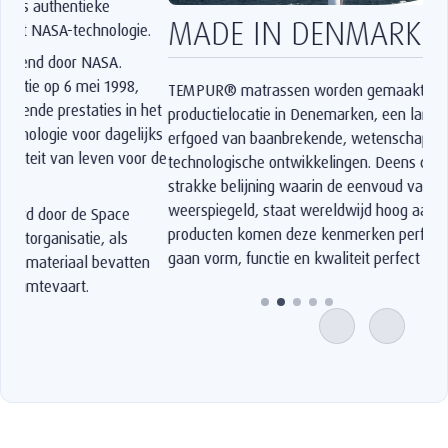
MADE IN DENMARK
TEMPUR® matrassen worden gemaakt in onze
productielocatie in Denemarken, een land met een lang
erfgoed van baanbrekende, wetenschappelijke en
technologische ontwikkelingen. Deens design, met zijn
strakke belijning waarin de eenvoud van de natuur wordt
weerspiegeld, staat wereldwijd hoog aangeschreven. In onze
producten komen deze kenmerken perfect naar voren en
gaan vorm, functie en kwaliteit perfect samen.