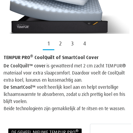
1
2
3
4
®
TEMPUR PRO
CoolQuilt of SmartCool Cover
De CoolQuilt™ cover
is gewatteerd met 2 cm zacht TEMPUR®
materiaal voor extra slaapcomfort. Daardoor voelt de CoolQuilt
extra koel, luxueus en kussenachtig aan.
De SmartCool™
voelt heerlijk koel aan en helpt overtollige
lichaamswarmte te absorberen, zodat u zich prettig koel en fris
blijft voelen.
Beide technologieën zijn gemakkelijk af te ritsen en te wassen.
®
DE GEHEEL NIEUWE TEMPUR PRO