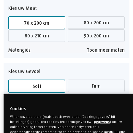
Kies uw Maat
80 x 200 cm
70 x 200 cm
80 x 210 cm
90 x 200 cm
Matengids
Toon meer maten
Kies uw Gevoel
Firm
Soft
Medium Firm
Cookies
Keuzehulp gevoelens
Wij en onze partners (zoals beschreven onder “Cookiegegevens” bij
instellingen) gebruiken cookies (en sommige van uw
gegevens
) om uw
online ervaring te verbeteren, verkeer te analyseren en u
gepersonaliseerde content te tonen op onze site en sociale media. U kunt