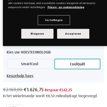
Kies uw Matrashoogte
alle cookies toestaan, niet-essentiële cookies weigeren of uw keuzes
aanpassen onder instellingen.
Privacy- en cookieverklaring
PRO - 21 cm
PRO Plus - 25 cm
Instellingen
PRO Luxe - 30 cm
Weigeren
Accepteren
Laat mij het verschil zien
Kies uw HOESTECHNOLOGIE
SmartCool
CoolQuilt
Keuzehulp hoes
€2.169,00
€1.626,75
Bespaar €542,25
In het winkelmandje wordt
€8,50
milieubijdrage toegevoegd.