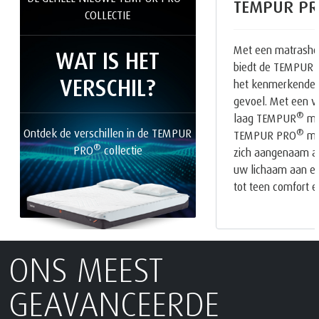
TEMPUR PR
COLLECTIE
Met een matrasho
WAT IS HET
biedt de TEMPUR
VERSCHIL?
het kenmerkende
gevoel. Met een v
®
laag TEMPUR
mat
Ontdek de verschillen in de TEMPUR
®
TEMPUR PRO
mat
®
PRO
collectie
zich aangenaam a
uw lichaam aan en 
tot teen comfort e
ONS MEEST
GEAVANCEERDE