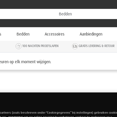
s
Bedden
Accessoires
Aanbiedingen
100 NACHTEN PROEFSLAPEN
GRATIS LEVERING & RETOUR
keuren op elk moment wijzigen.
 partners (zoals beschreven onder “Cookiegegevens” bij instellingen) gebruiken cooki