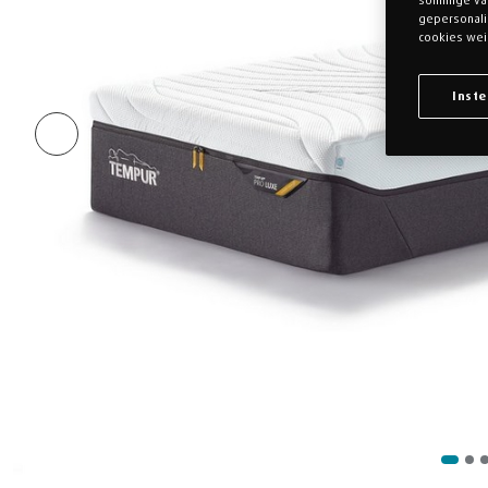
sommige v
gepersonalis
cookies wei
Inste