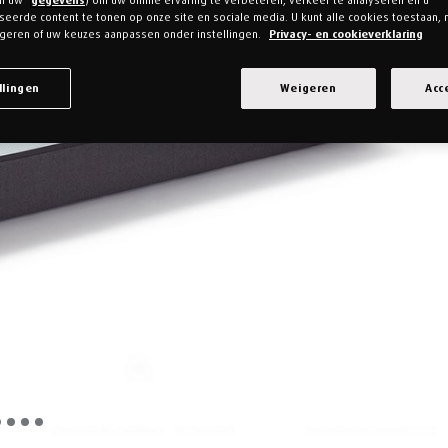
an uw
gegevens
) om uw online ervaring te verbeteren, verkeer te analyseren en u
eerde content te tonen op onze site en sociale media. U kunt alle cookies toestaan, 
geren of uw keuzes aanpassen onder instellingen.
Privacy- en cookieverklaring
llingen
Weigeren
Acc