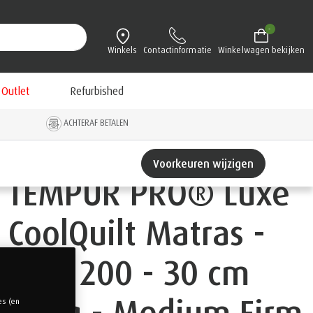
-
Winkels
Contactinformatie
Winkelwagen bekijken
Outlet
Refurbished
ACHTERAF BETALEN
Voorkeuren wijzigen
TEMPUR PRO® Luxe
CoolQuilt Matras -
90 x 200 - 30 cm
hoog - Medium Firm
es (en