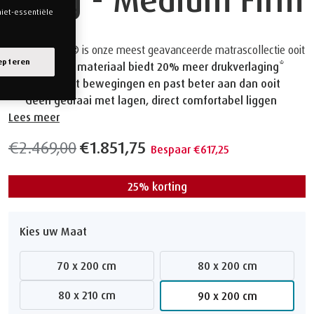
niet-essentiële
TEMPUR PRO® is onze meest geavanceerde matrascollectie ooit
epteren
Advanced materiaal biedt 20% meer drukverlaging*
Absorbeert bewegingen en past beter aan dan ooit
Geen gedraai met lagen, direct comfortabel liggen
Lees meer
€2.469,00
€1.851,75
Bespaar €617,25
25% korting
Kies uw Maat
70 x 200 cm
80 x 200 cm
80 x 210 cm
90 x 200 cm