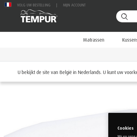
VOLG UW BESTELLING
|
MIJN ACCOUNT
Matrassen
Kussen
Startpagina
Accessoires
Comfortproducten
Luxe Bed
U bekijkt de site van België in Nederlands. U kunt uw voor
Cookies
Wij en onze