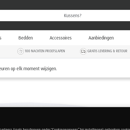
s
Bedden
Accessoires
Aanbiedingen
100 NACHTEN PROEFSLAPEN
GRATIS LEVERING & RETOUR
dengoed
keuren op elk moment wijzigen.
 partners (zoals beschreven onder “Cookiegegevens” bij instellingen) gebruiken cooki