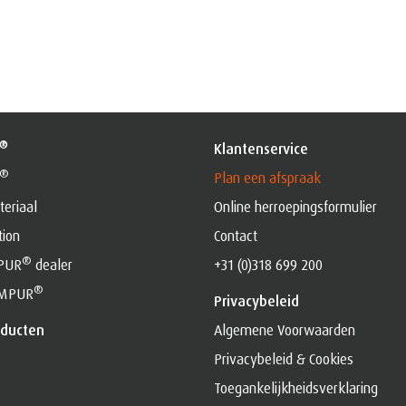
®
Klantenservice
®
Plan een afspraak
eriaal
Online herroepingsformulier
tion
Contact
®
MPUR
dealer
+31 (0)318 699 200
®
EMPUR
Privacybeleid
ducten
Algemene Voorwaarden
Privacybeleid & Cookies
Toegankelijkheidsverklaring