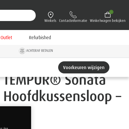
-
Winkels
Contactinformatie
Winkelwagen bekijken
Outlet
Refurbished
ACHTERAF BETALEN
Voorkeuren wijzigen
TEMPUR® Sonata
Hoofdkussensloop –
Wit
es (en