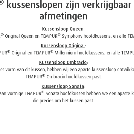
®
kussenslopen zijn verkrijgbaar 
afmetingen
Kussensloop Queen
:
®
®
R
Original Queen en TEMPUR
Symphony hoofdkussens, en alle T
Kussensloop Original
:
®
®
MPUR
Original en TEMPUR
Millennium hoofdkussens, en alle TEMP
Kussensloop Ombracio
:
er vorm van dit kussen, hebben wij een aparte kussensloop ontwikke
®
TEMPUR
Ombracio hoofdkussen past.
Kussensloop Sonata
:
®
 maan vormige TEMPUR
Sonata hoofdkussen hebben we een aparte k
die precies om het kussen past.