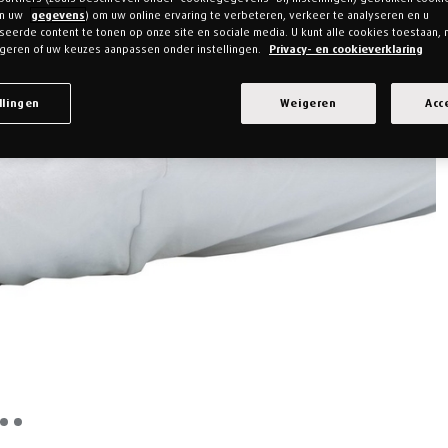
an uw
gegevens
) om uw online ervaring te verbeteren, verkeer te analyseren en u
eerde content te tonen op onze site en sociale media. U kunt alle cookies toestaan, 
geren of uw keuzes aanpassen onder instellingen.
Privacy- en cookieverklaring
llingen
Weigeren
Acc