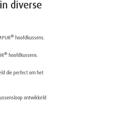
in diverse
®
EMPUR
hoofdkussens.
®
UR
hoofdkussens.
ld die perfect om het
ussensloop ontwikkeld