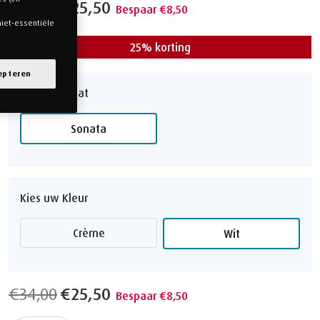
€34,00
€25,50
Bespaar €8,50
niet-essentiële
25% korting
epteren
Kies uw Maat
Sonata
Kies uw Kleur
Crème
Wit
€34,00
€25,50
Bespaar €8,50