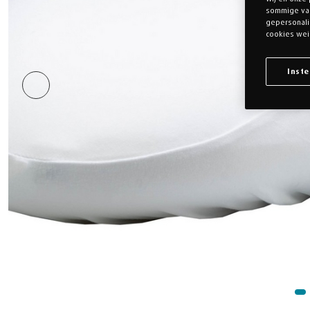
sommige v
gepersonalis
cookies wei
Inste